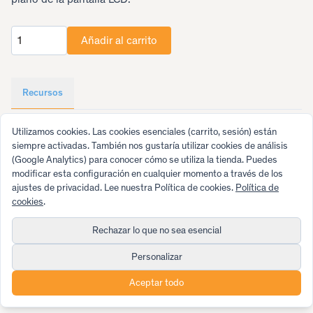
Añadir al carrito
Cantidad
Recursos
Utilizamos cookies. Las cookies esenciales (carrito, sesión) están
Video demonstrating the procedure of replacing the foil
siempre activadas. También nos gustaría utilizar cookies de análisis
(Google Analytics) para conocer cómo se utiliza la tienda. Puedes
modificar esta configuración en cualquier momento a través de los
ajustes de privacidad. Lee nuestra Política de cookies.
Política de
cookies
.
Rechazar lo que no sea esencial
© 2026 SwissMicros
Hecho con amor y pasión por SwissMicros
Personalizar
Términos y condiciones
Garantía
Política de privacidad
Política de cookies
Configuración de privacidad
Contact
Aceptar todo