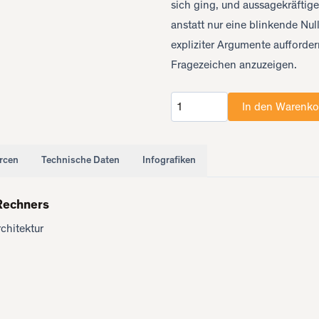
sich ging, und aussagekräfti
anstatt nur eine blinkende Nu
expliziter Argumente aufforde
Fragezeichen anzuzeigen.
In den Warenko
Anzahl
rcen
Technische Daten
Infografiken
Rechners
chitektur