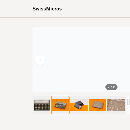
SwissMicros
‹
2
/
6