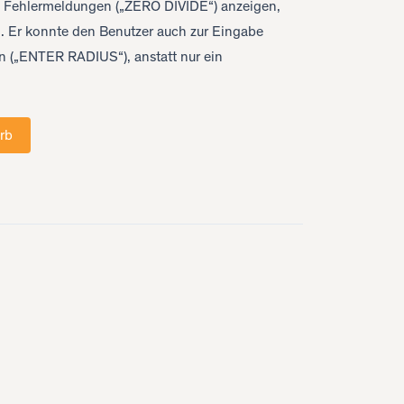
ge Fehlermeldungen („ZERO DIVIDE“) anzeigen,
ll. Er konnte den Benutzer auch zur Eingabe
rn („ENTER RADIUS“), anstatt nur ein
rb