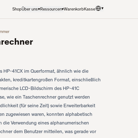
▾
Shop
Über uns
▾
Ressourcen
▾
Warenkorb
Kasse
Sprache
:
Deutsch
rammer
rechner
s HP-41CX im Querformat, ähnlich wie die
kten, kreditkartengroßen Format, einschließlich
numerische LCD-Bildschirm des HP-41C
eise, wie ein Taschenrechner genutzt werden
lichkeit (für seine Zeit) sowie Erweiterbarkeit
ten zugewiesen waren, konnten alphabetisch
h die Verwendung eines alphanumerischen
chner dem Benutzer mitteilen, was gerade vor