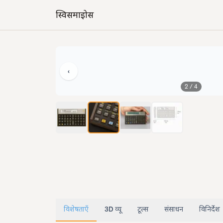
स्विसमाइक्रोस
‹
2
/
4
विशेषताएँ
3D व्यू
टूल्स
संसाधन
विनिर्देश