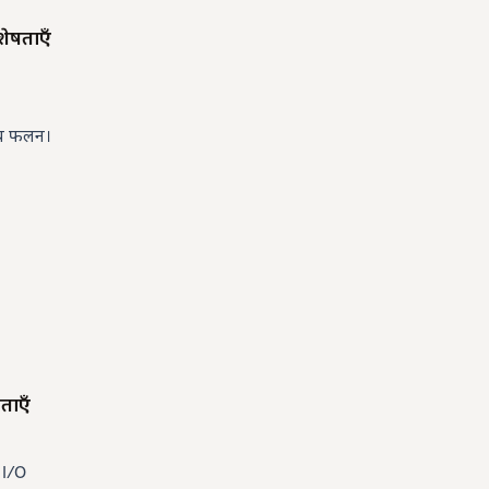
शेषताएँ
ीय फलन।
ताएँ
 I/O