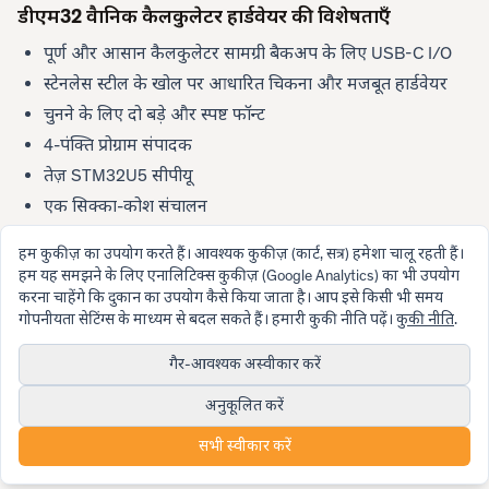
डीएम32 वैज्ञानिक कैलकुलेटर हार्डवेयर की विशेषताएँ
पूर्ण और आसान कैलकुलेटर सामग्री बैकअप के लिए USB-C I/O
स्टेनलेस स्टील के खोल पर आधारित चिकना और मजबूत हार्डवेयर
चुनने के लिए दो बड़े और स्पष्ट फॉन्ट
4-पंक्ति प्रोग्राम संपादक
तेज़ STM32U5 सीपीयू
एक सिक्का-कोश संचालन
कम बिजली की खपत - लंबी बैटरी लाइफ़
हम कुकीज़ का उपयोग करते हैं। आवश्यक कुकीज़ (कार्ट, सत्र) हमेशा चालू रहती हैं।
हम यह समझने के लिए एनालिटिक्स कुकीज़ (Google Analytics) का भी उपयोग
करना चाहेंगे कि दुकान का उपयोग कैसे किया जाता है। आप इसे किसी भी समय
गोपनीयता सेटिंग्स के माध्यम से बदल सकते हैं। हमारी कुकी नीति पढ़ें।
कुकी नीति
.
गैर-आवश्यक अस्वीकार करें
© 2026 स्विसमाइक्रोस
अनुकूलित करें
SwissMicros द्वारा प्रेम और जुनून से निर्मित
नियम और शर्तें
वारंटी
गोपनीयता नीति
कुकी नीति
गोपनीयता सेटिंग्स
Contact
सभी स्वीकार करें