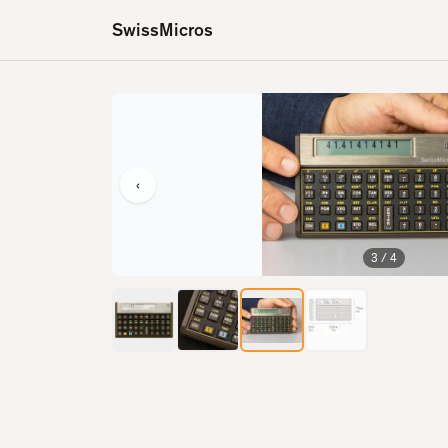
SwissMicros
‹
3
/
4