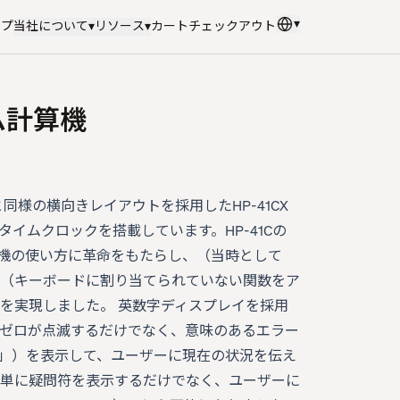
▾
ップ
当社について
▾
リソース
▾
カート
チェックアウト
言語
:
日本語
テム計算機
ーズと同様の横向きレイアウトを採用したHP-41CX
イムクロックを搭載しています。HP-41Cの
算機の使い方に革命をもたらし、（当時として
（キーボードに割り当てられていない関数をア
を実現しました。 英数字ディスプレイを採用
ゼロが点滅するだけでなく、意味のあるエラー
IDE」）を表示して、ユーザーに現在の状況を伝え
単に疑問符を表示するだけでなく、ユーザーに