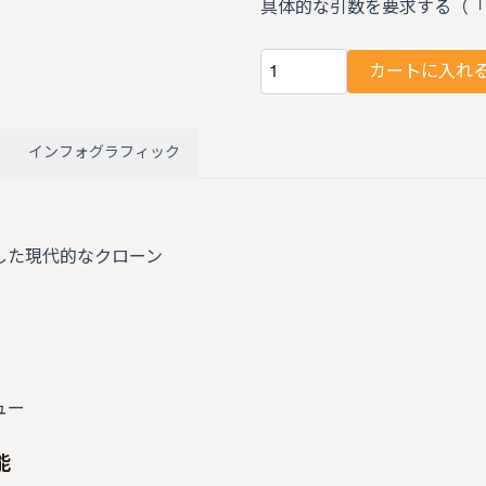
具体的な引数を要求する（「E
カートに入れ
数量
インフォグラフィック
した現代的なクローン
ュー
能