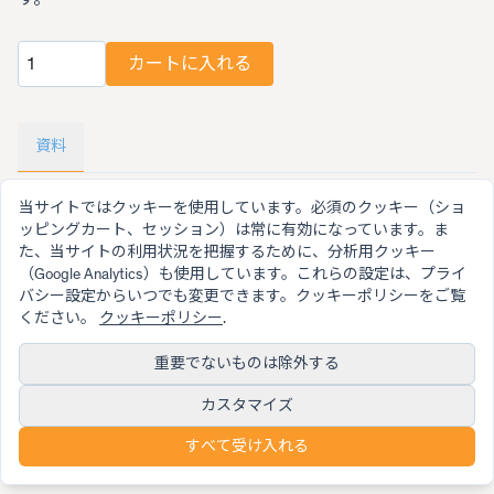
カートに入れる
数量
資料
当サイトではクッキーを使用しています。必須のクッキー（ショ
Video demonstrating the procedure of replacing the foil
ッピングカート、セッション）は常に有効になっています。ま
た、当サイトの利用状況を把握するために、分析用クッキー
（Google Analytics）も使用しています。これらの設定は、プライ
バシー設定からいつでも変更できます。クッキーポリシーをご覧
ください。
クッキーポリシー
.
重要でないものは除外する
© 2026 SwissMicros
SwissMicrosが愛情と情熱を込めて作りました
カスタマイズ
利用規約
保証
プライバシーポリシー
クッキーポリシー
プライバシー設定
Contact
すべて受け入れる