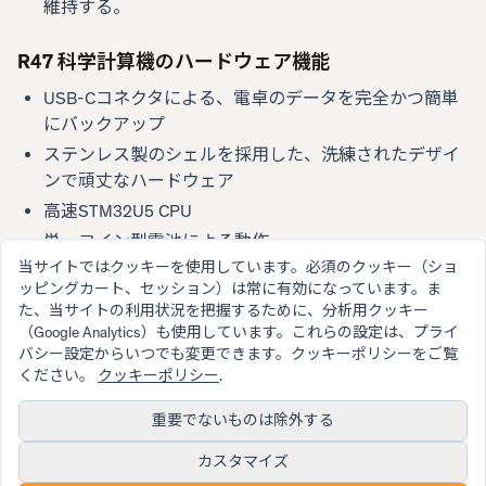
維持する。
R47 科学計算機のハードウェア機能
USB-Cコネクタによる、電卓のデータを完全かつ簡単
にバックアップ
ステンレス製のシェルを採用した、洗練されたデザイ
ンで頑丈なハードウェア
高速STM32U5 CPU
単一コイン型電池による動作
当サイトではクッキーを使用しています。必須のクッキー（ショ
低消費電力 - 長いバッテリー駆動時間
ッピングカート、セッション）は常に有効になっています。ま
た、当サイトの利用状況を把握するために、分析用クッキー
（Google Analytics）も使用しています。これらの設定は、プライ
バシー設定からいつでも変更できます。クッキーポリシーをご覧
ください。
クッキーポリシー
.
重要でないものは除外する
© 2026 SwissMicros
SwissMicrosが愛情と情熱を込めて作りました
カスタマイズ
利用規約
保証
プライバシーポリシー
クッキーポリシー