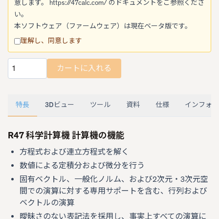
意します。
https://47calc.com/
のドキュメントをご参照くださ
い。
本ソフトウェア（ファームウェア）は現在ベータ版です。
理解し、同意します
カートに入れる
数量
特長
3Dビュー
ツール
資料
仕様
インフォグ
R47 科学計算機 計算機の機能
方程式および連立方程式を解く
数値による定積分および微分を行う
固有ベクトル、一般化ノルム、および2次元・3次元空
間での演算に対する専用サポートを含む、行列および
ベクトルの演算
曖昧さのない表記法を採用し、事実上すべての演算に