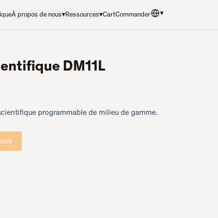
▾
ique
À propos de nous
▾
Ressources
▾
Cart
Commander
Langue
:
Français
ientifique DM11L
 scientifique programmable de milieu de gamme.
tock