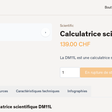
Bout
Scientific
Calculatrice sc
›
139.00 CHF
La DM11L est une calculatrice
En rupture de s
Quantité
urces
Caractéristiques techniques
Infographies
latrice scientifique DM11L