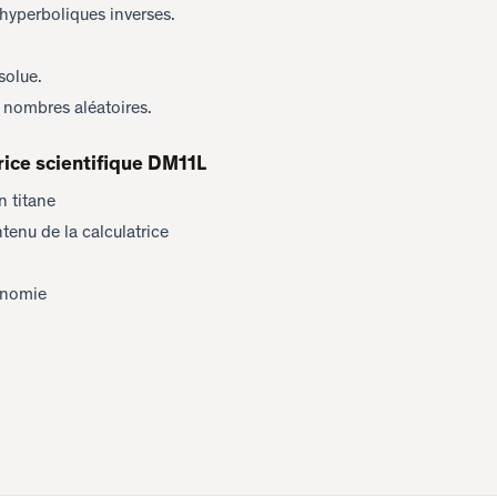
hyperboliques inverses.
solue.
 nombres aléatoires.
rice scientifique DM11L
n titane
enu de la calculatrice
onomie