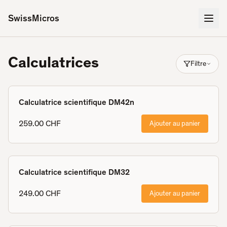
SwissMicros
Calculatrices
Filtre
All
Accessories
Books
credit-card-size
18
1
1
4
Calculatrice scientifique DM42n
Repair parts
Scientific
Programmer
2
9
6
259.00 CHF
Ajouter au panier
Financial
3
Calculatrice scientifique DM32
249.00 CHF
Ajouter au panier